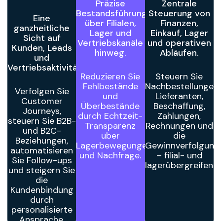
Präzise
Zentrale
Bestandsführung
Steuerung von
Eine
über Filialen,
Finanzen,
ganzheitliche
Lager und
Einkauf, Lager
Sicht auf
Vertriebskanäle
und operativen
Kunden, Leads
hinweg.
Abläufen.
und
Vertriebsaktivitäten.
Reduzieren Sie
Steuern Sie
Fehlbestände
Nachbestellungen,
Verfolgen Sie
und
Lieferanten,
Customer
Überbestände
Beschaffung,
Journeys,
durch Echtzeit-
Zahlungen,
steuern Sie B2B-
Transparenz
Rechnungen und
und B2C-
über
die
Beziehungen,
Lagerbewegungen
Gewinnverfolgung
automatisieren
und Nachfrage.
– filial- und
Sie Follow-ups
lagerübergreifend.
und steigern Sie
die
Kundenbindung
durch
personalisierte
Ansprache.