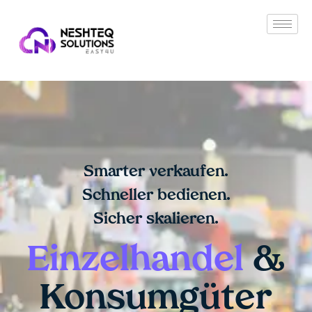
Smarter verkaufen.
Schneller bedienen.
Sicher skalieren.
Einzelhandel
&
Konsumgüter