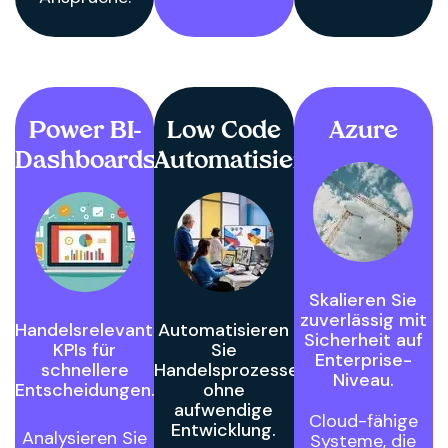
Power BI-
Low Code
Azure
Dashboards
Automatisierung
Skalieren Sie
zuverlässig mit
Handelsrelevante
Automatisieren
Sicherheit auf
KPIs für
Sie
Enterprise-
schnellere
Handelsprozesse
Niveau.
Entscheidungen.
ohne
aufwendige
Cloud-fähige
Entwicklung.
Analysieren Sie
Systeme, die