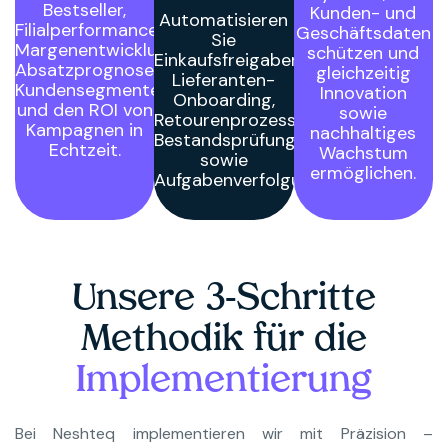
Bestseller,
Kunden- und
Automatisieren
Filialperformance,
Geschäftsdaten
Sie
Margenentwicklungen,
schützen und
Einkaufsfreigaben,
Absatzprognosen,
gleichzeitig
Lieferanten-
Kundensegmente
Innovation
Onboarding,
und den ROI von
sowie
Retourenprozesse,
Kampagnen in
nachhaltiges
Bestandsprüfungen
Echtzeit.
Wachstum
sowie
ermöglichen.
Aufgabenverfolgung.
Unsere 3-Schritte
Methodik für die
Implementierung
Bei Neshteq implementieren wir mit Präzision –